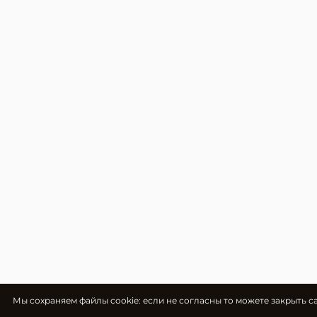
Мы cохраняем файлы cookie: если не согласны то можете закрыть с