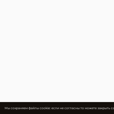
Мы cохраняем файлы cookie: если не согласны то можете закрыть с