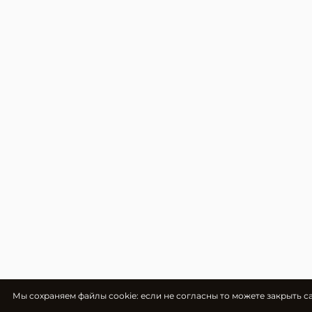
Мы cохраняем файлы cookie: если не согласны то можете закрыть с